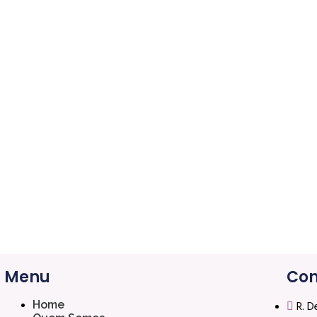
Menu
Con
Home
R. D