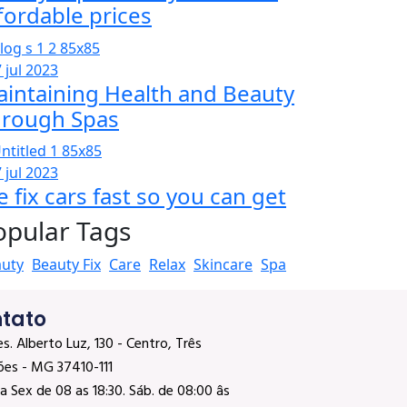
fordable prices
 jul 2023
intaining Health and Beauty
hrough Spas
 jul 2023
 fix cars fast so you can get
opular Tags
uty
Beauty Fix
Care
Relax
Skincare
Spa
tato
es. Alberto Luz, 130 - Centro, Três
ões - MG 37410-111
a Sex de 08 as 18:30. Sáb. de 08:00 âs