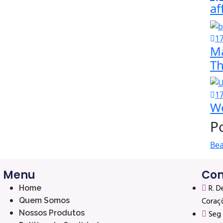
af
17
Ma
T
17
We
P
Bea
Menu
Con
R. D
Home
Coraç
Quem Somos
Nossos Produtos
Seg 