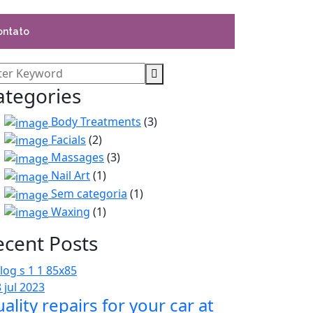
ontato
ategories
Body Treatments
(3)
Facials
(2)
Massages
(3)
Nail Art
(1)
Sem categoria
(1)
Waxing
(1)
ecent Posts
 jul 2023
ality repairs for your car at