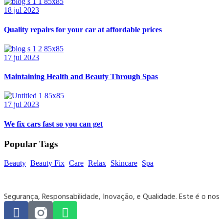
18 jul 2023
Quality repairs for your car at affordable prices
17 jul 2023
Maintaining Health and Beauty Through Spas
17 jul 2023
We fix cars fast so you can get
Popular Tags
Beauty
Beauty Fix
Care
Relax
Skincare
Spa
Segurança, Responsabilidade, Inovação, e Qualidade. Este é o no